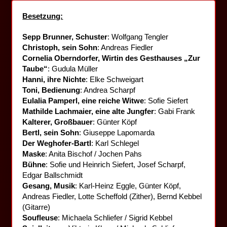
Besetzung:
Sepp Brunner, Schuster
: Wolfgang Tengler
Christoph, sein Sohn
: Andreas Fiedler
Cornelia Oberndorfer, Wirtin des Gesthauses „Zur
Taube“
: Gudula Müller
Hanni, ihre Nichte
: Elke Schweigart
Toni, Bedienung
: Andrea Scharpf
Eulalia Pamperl, eine reiche Witwe
: Sofie Siefert
Mathilde Lachmaier, eine alte Jungfer
: Gabi Frank
Kalterer, Großbauer
: Günter Köpf
Bertl, sein Sohn
: Giuseppe Lapomarda
Der Weghofer-Bartl
: Karl Schlegel
Maske
: Anita Bischof / Jochen Pahs
Bühne
: Sofie und Heinrich Siefert, Josef Scharpf,
Edgar Ballschmidt
Gesang, Musik
: Karl-Heinz Eggle, Günter Köpf,
Andreas Fiedler, Lotte Scheffold (Zither), Bernd Kebbel
(Gitarre)
Soufleuse
: Michaela Schliefer / Sigrid Kebbel